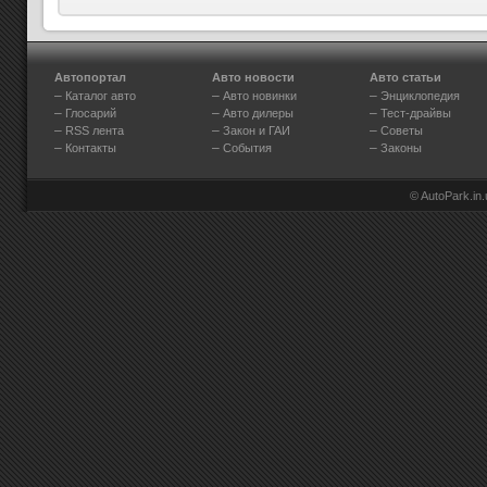
Автопортал
Авто новости
Авто статьи
–
–
–
Каталог авто
Авто новинки
Энциклопедия
–
–
–
Глосарий
Авто дилеры
Тест-драйвы
–
–
–
RSS лента
Закон и ГАИ
Советы
–
–
–
Контакты
События
Законы
© AutoPark.in