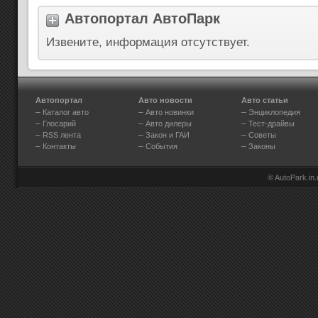
Автопортал АвтоПарк
Извените, информация отсутствует.
Автопортал
Авто новости
Авто статьи
–
–
–
Каталог авто
Авто новинки
Энциклопедия
–
–
–
Глосарий
Авто дилеры
Тест-драйвы
–
–
–
RSS лента
Закон и ГАИ
Советы
–
–
–
Контакты
События
Законы
© AutoPark.in