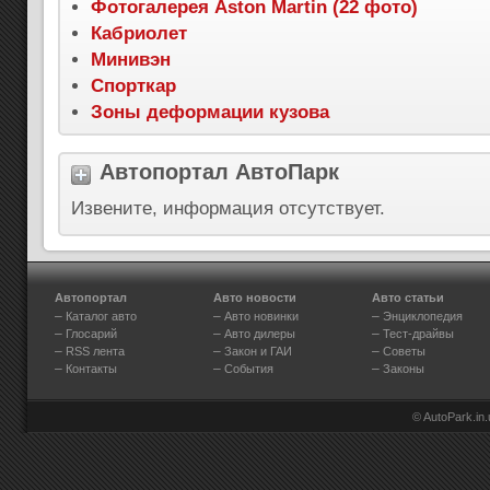
Фотогалерея Aston Martin (22 фото)
Кабриолет
Минивэн
Спорткар
Зоны деформации кузова
Автопортал АвтоПарк
Извените, информация отсутствует.
Автопортал
Авто новости
Авто статьи
–
–
–
Каталог авто
Авто новинки
Энциклопедия
–
–
–
Глосарий
Авто дилеры
Тест-драйвы
–
–
–
RSS лента
Закон и ГАИ
Советы
–
–
–
Контакты
События
Законы
© AutoPark.in